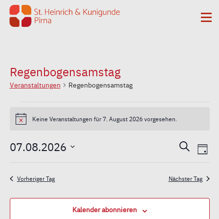
Zum Inhalt springen
Me
Regenbogensamstag
Veranstaltungen
Regenbogensamstag
Veranstaltungen
Keine Veranstaltungen für 7. August 2026 vorgesehen.
Hinweis
für
Vera
Ver
07.08.2026
Suche
7.
Tag
Ans
Datum
Such
Nav
wählen.
August
Vorheriger Tag
Nächster Tag
und
2026
Kalender abonnieren