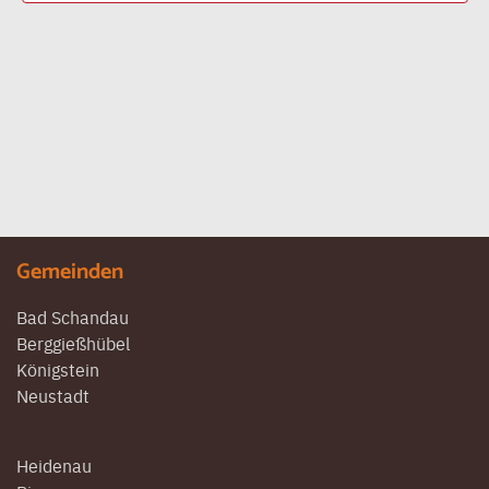
Ansi
Gemeinden
Bad Schandau
Berggießhübel
Königstein
Neustadt
Heidenau