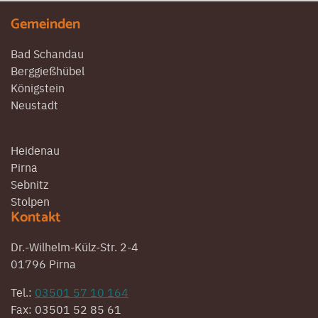
Gemeinden
Bad Schandau
Berggießhübel
Königstein
Neustadt
Heidenau
Pirna
Sebnitz
Stolpen
Kontakt
Dr.-Wilhelm-Külz-Str. 2-4
01796 Pirna
Tel.:
03501 57 10 164
Fax: 03501 52 85 61