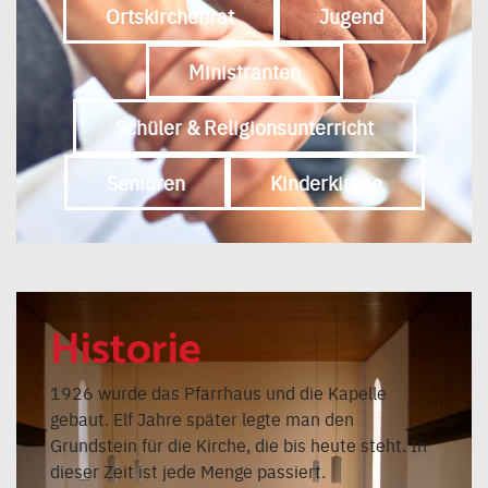
Ortskirchenrat
Jugend
Ministranten
Schüler & Religionsunterricht
Senioren
Kinderkirche
Historie
1926 wurde das Pfarrhaus und die Kapelle
gebaut. Elf Jahre später legte man den
Grundstein für die Kirche, die bis heute steht. In
dieser Zeit ist jede Menge passiert.