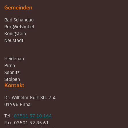
Beiträge
Gemeinden
Bad Schandau
Berggießhübel
Königstein
Neustadt
Heidenau
Pirna
Sebnitz
Stolpen
Kontakt
Dr.-Wilhelm-Külz-Str. 2-4
01796 Pirna
Tel.:
03501 57 10 164
Fax: 03501 52 85 61