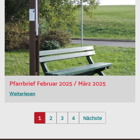
Pfarrbrief Februar 2025 / März 2025
Weiterlesen
Seitennummerierung
1
2
3
4
Nächste
der