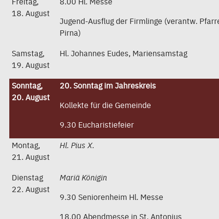
Freitag,
8.00 Hl. Messe
18. August
Jugend-Ausflug der Firmlinge (verantw. Pfarr
Pirna)
Samstag,
Hl. Johannes Eudes, Mariensamstag
19. August
Sonntag,
20. Sonntag im Jahreskreis
20. August
Kollekte für die Gemeinde
9.30 Eucharistiefeier
Montag,
Hl. Pius X.
21. August
Dienstag
Mariä Königin
22. August
9.30 Seniorenheim Hl. Messe
18.00 Abendmesse in St. Antonius