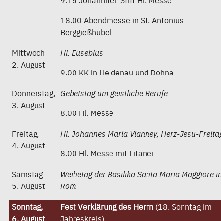
9.15 Johanniter-Stift Hl. Messe
18.00 Abendmesse in St. Antonius
Berggießhübel
Mittwoch
Hl. Eusebius
2. August
9.00 KK in Heidenau und Dohna
Donnerstag,
Gebetstag um geistliche Berufe
3. August
8.00 Hl. Messe
Freitag,
Hl. Johannes Maria Vianney, Herz-Jesu-Freita
4. August
8.00 Hl. Messe mit Litanei
Samstag
Weihetag der Basilika Santa Maria Maggiore i
5. August
Rom
Sonntag,
Fest Verklärung des Herrn
(18. Sonntag im
6. August
Jahreskreis)