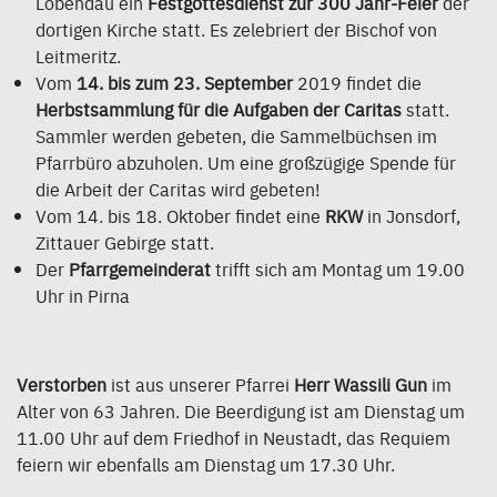
Lobendau ein
Festgottesdienst zur 300 Jahr-Feier
der
dortigen Kirche statt. Es zelebriert der Bischof von
Leitmeritz.
Vom
14. bis zum 23. September
2019 findet die
Herbstsammlung für die Aufgaben der Caritas
statt.
Sammler werden gebeten, die Sammelbüchsen im
Pfarrbüro abzuholen. Um eine großzügige Spende für
die Arbeit der Caritas wird gebeten!
Vom 14. bis 18. Oktober findet eine
RKW
in Jonsdorf,
Zittauer Gebirge statt.
Der
Pfarrgemeinderat
trifft sich am Montag um 19.00
Uhr in Pirna
Verstorben
ist aus unserer Pfarrei
Herr Wassili Gun
im
Alter von 63 Jahren. Die Beerdigung ist am Dienstag um
11.00 Uhr auf dem Friedhof in Neustadt, das Requiem
feiern wir ebenfalls am Dienstag um 17.30 Uhr.