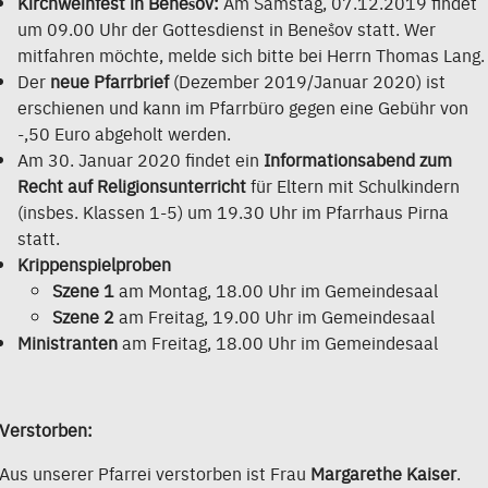
Kirchweihfest in Beneṧov:
Am Samstag, 07.12.2019 findet
um 09.00 Uhr der Gottesdienst in Beneṧov statt. Wer
mitfahren möchte, melde sich bitte bei Herrn Thomas Lang.
Der
neue Pfarrbrief
(Dezember 2019/Januar 2020) ist
erschienen und kann im Pfarrbüro gegen eine Gebühr von
-,50 Euro abgeholt werden.
Am 30. Januar 2020 findet ein
Informationsabend zum
Recht auf Religionsunterricht
für Eltern mit Schulkindern
(insbes. Klassen 1-5) um 19.30 Uhr im Pfarrhaus Pirna
statt.
Krippenspielproben
Szene 1
am Montag, 18.00 Uhr im Gemeindesaal
Szene 2
am Freitag, 19.00 Uhr im Gemeindesaal
Ministranten
am Freitag, 18.00 Uhr im Gemeindesaal
Verstorben:
Aus unserer Pfarrei verstorben ist Frau
Margarethe Kaiser
.