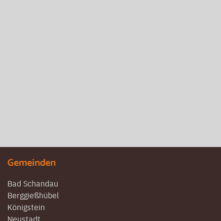
Gemeinden
Bad Schandau
Berggießhübel
Königstein
Neustadt