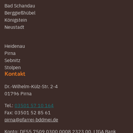
Bad Schandau
Berggießhübel
Königstein
Neustadt
Heidenau
Pirna
Sebnitz
Stolpen
Kontakt
Dr.-Wilhelm-Külz-Str. 2-4
01796 Pirna
Tel.:
03501 57 10 164
Fax: 03501 52 85 61
pirna@pfarrei-bddmei.de
Konto: DE55 7509 0300 0008 2323 00, LIGA Bank