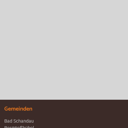
Gemeinden
Bad Schandau
Berggießhübel