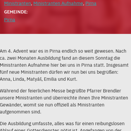
Ministranten
,
Ministranten Aufnahme
,
Pirna
GEMEINDE:
Pirna
Am 4. Advent war es in Pirna endlich so weit gewesen. Nach
ca. zwei Monaten Ausbildung fand an diesem Sonntag die
Ministranten Aufnahme hier bei uns in Pirna statt. Insgesamt
fünf neue Ministranten dürfen wir nun bei uns begrüßen:
Anna, Linda, Matyáš, Emilia und Kurt.
Während der feierlichen Messe begrüßte Pfarrer Brendler
unsere Ministranten und überreichte ihnen Ihre Ministranten
Gewänder, womit sie nun offiziell als Ministranten
aufgenommen sind.
Die Ausbildung umfasste, alles was für einen reibungslosen
Ablauf eines Gottesdienstes nötig ist. Angefangen von der