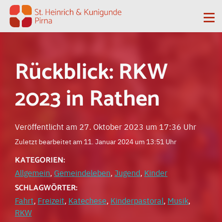
Zum Inhalt springen
Me
Rückblick: RKW
2023 in Rathen
Veröffentlicht am 27. Oktober 2023 um 17:36 Uhr
Zuletzt bearbeitet am 11. Januar 2024 um 13:51 Uhr
KATEGORIEN:
Allgemein
,
Gemeindeleben
,
Jugend
,
Kinder
SCHLAGWÖRTER:
Fahrt
,
Freizeit
,
Katechese
,
Kinderpastoral
,
Musik
,
RKW