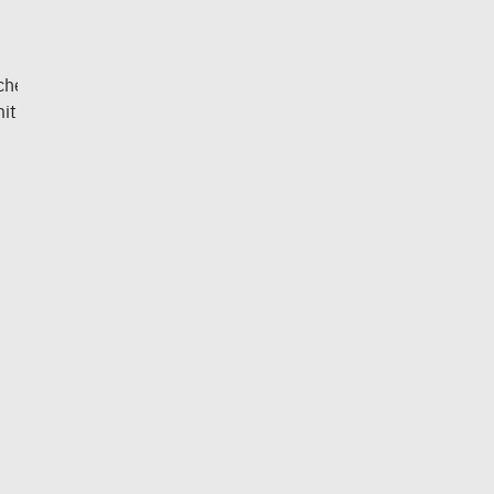
che
it