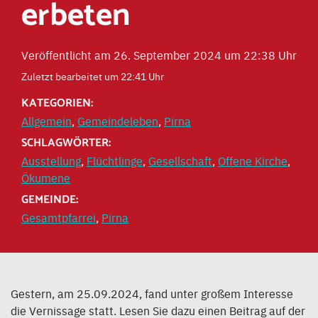
erbeten
Veröffentlicht am 26. September 2024 um 22:38 Uhr
Zuletzt bearbeitet um 22:41 Uhr
KATEGORIEN:
Allgemein
,
Gemeindeleben
,
Pirna
SCHLAGWÖRTER:
Ausstellung
,
Flüchtlinge
,
Gesellschaft
,
Offene Kirche
,
Ökumene
GEMEINDE:
Gesamtpfarrei
,
Pirna
Gestern, am 25.09.2024, fand unter großem Interesse
die Vernissage statt. Lesen Sie dazu einen Beitrag auf der