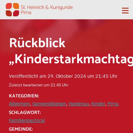
Zum Inhalt springen
Me
Rückblick
„Kinderstarkmachta
Veröffentlicht am 29. Oktober 2024 um 21:45 Uhr
Zuletzt bearbeitet um 21:45 Uhr
KATEGORIEN:
Allgemein
,
Gemeindeleben
,
Heidenau
,
Kinder
,
Pirna
SCHLAGWORT:
Familienpastoral
GEMEINDE: