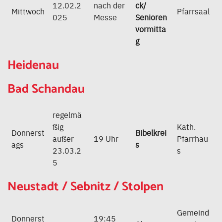
12.02.2
nach der
ck/
Mittwoch
Pfarrsaal
025
Messe
Senioren
vormitta
g
Heidenau
Bad Schandau
regelmä
ßig
Kath.
Donnerst
Bibelkrei
außer
19 Uhr
Pfarrhau
ags
s
23.03.2
s
5
Neustadt / Sebnitz / Stolpen
Gemeind
Donnerst
19:45