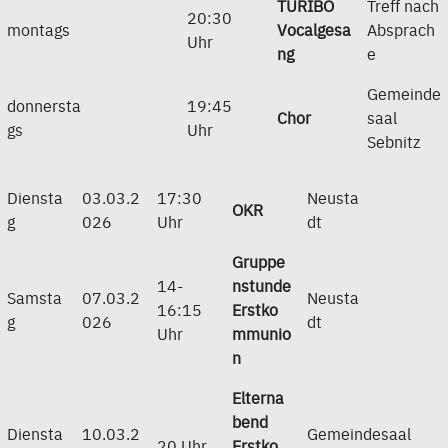
TURIBO
Treff nach
20:30
montags
Vocalgesa
Absprach
Uhr
ng
e
Gemeinde
donnersta
19:45
Chor
saal
gs
Uhr
Sebnitz
Diensta
03.03.2
17:30
Neusta
OKR
g
026
Uhr
dt
Gruppe
14-
nstunde
Samsta
07.03.2
Neusta
16:15
Erstko
g
026
dt
Uhr
mmunio
n
Elterna
bend
Diensta
10.03.2
Gemeindesaal
20 Uhr
Erstko