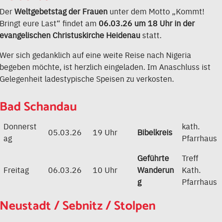
Der
Weltgebetstag der Frauen
unter dem Motto „Kommt!
Bringt eure Last“ findet am
06.03.26 um 18 Uhr in der
evangelischen Christuskirche Heidenau
statt.
Wer sich gedanklich auf eine weite Reise nach Nigeria
begeben möchte, ist herzlich eingeladen. Im Anaschluss ist
Gelegenheit ladestypische Speisen zu verkosten.
Bad Schandau
Donnerst
kath.
05.03.26
19 Uhr
Bibelkreis
ag
Pfarrhaus
Geführte
Treff
Freitag
06.03.26
10 Uhr
Wanderun
Kath.
g
Pfarrhaus
Neustadt / Sebnitz / Stolpen