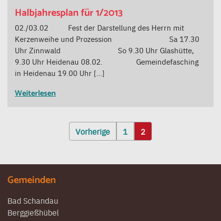
Halbjahresplan für 1/2013
02./03.02 Fest der Darstellung des Herrn mit
Kerzenweihe und Prozession Sa 17.30
Uhr Zinnwald So 9.30 Uhr Glashütte,
9.30 Uhr Heidenau 08.02. Gemeindefasching
in Heidenau 19.00 Uhr […]
Weiterlesen
Seitennummerierung
Vorherige
1
2
der
Beiträge
Gemeinden
Bad Schandau
Berggießhübel