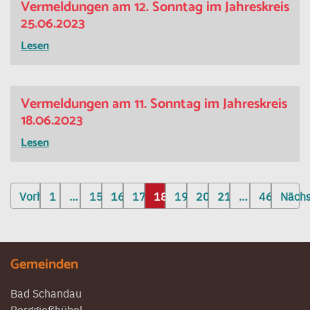
Vermeldungen am 12. Sonntag im Jahreskreis
25.06.2023
Lesen
Vermeldungen am 11. Sonntag im Jahreskreis
18.06.2023
Lesen
Seitennummerierung
Vorherige
1
…
15
16
17
18
19
20
21
…
46
Näch
der
Beiträge
Gemeinden
Bad Schandau
Berggießhübel