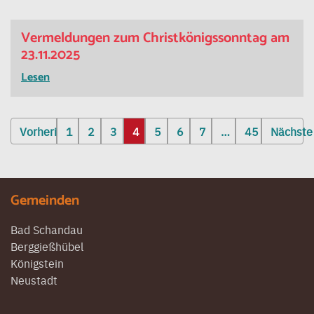
Vermeldungen zum Christkönigssonntag am
23.11.2025
Lesen
Seitennummerierung
Vorherige
1
2
3
4
5
6
7
…
45
Nächste
der
Beiträge
Gemeinden
Bad Schandau
Berggießhübel
Königstein
Neustadt