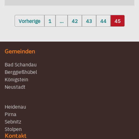
Seitennummerierung
Vorherige
1
…
42
43
44
45
der
Beiträge
Gemeinden
Bad Schandau
Berggießhübel
Königstein
Neustadt
Heidenau
Pirna
Sebnitz
Stolpen
Kontakt