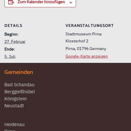
Zum Kalender hinzufügen
DETAILS
VERANSTALTUNGSORT
Stadtmuseum Pirna
Beginn:
Klosterhof 2
27. Februar
Pirna
,
01796
Germany
Ende:
Google-Karte anzeigen
5. Juli
Gemeinden
Bad Schandau
Berggießhübel
Königstein
Neustadt
Heidenau
Pirna