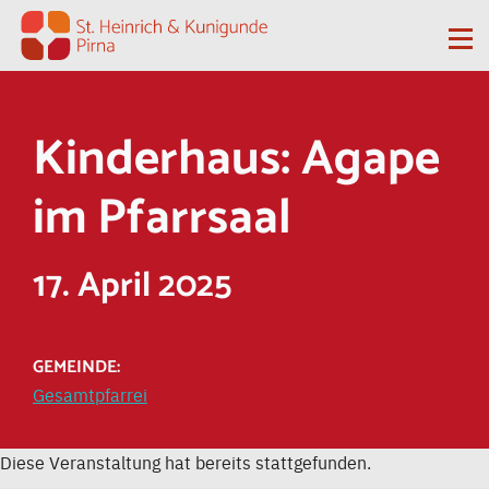
Zum Inhalt springen
Me
Kinderhaus: Agape
im Pfarrsaal
17. April 2025
GEMEINDE:
Gesamtpfarrei
Diese Veranstaltung hat bereits stattgefunden.