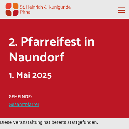
Zum Inhalt springen
Me
2. Pfarreifest in
Naundorf
1. Mai 2025
GEMEINDE:
Gesamtpfarrei
Diese Veranstaltung hat bereits stattgefunden.