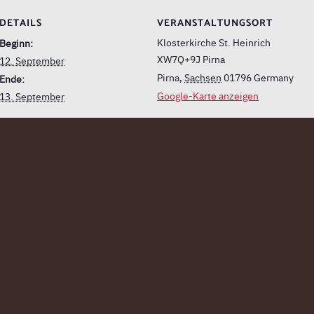
DETAILS
VERANSTALTUNGSORT
Klosterkirche St. Heinrich
Beginn:
XW7Q+9J Pirna
12. September
Pirna
,
Sachsen
01796
Germany
Ende:
Google-Karte anzeigen
13. September