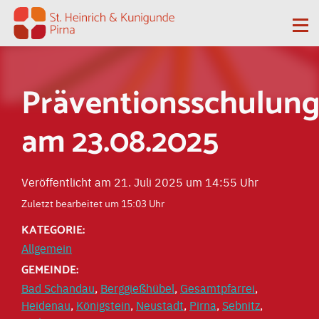
Zum Inhalt springen
Me
Präventionsschulun
am 23.08.2025
Veröffentlicht am 21. Juli 2025 um 14:55 Uhr
Zuletzt bearbeitet um 15:03 Uhr
KATEGORIE:
Allgemein
GEMEINDE:
Bad Schandau
,
Berggießhübel
,
Gesamtpfarrei
,
Heidenau
,
Königstein
,
Neustadt
,
Pirna
,
Sebnitz
,