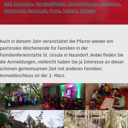
Bad Schandau
,
Berggießhübel
,
Gesamtpfarrei
,
Heidenau
,
Königstein
,
Neustadt
,
Pirna
,
Sebnitz
,
Stolpen
Auch in diesem Jahr veranstaltet die Pfarrei wieder ein
pastorales Wochenende für Familien in der
Familienferienstätte St. Ursula in Naundorf. Anbei finden Sie
die Anmeldungen, vielleicht haben Sie ja Interesse an dieser
schönen gemeinsamen Zeit mit anderen Familien.
Anmeldeschluss ist der 2. März.