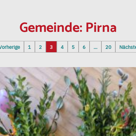
Gemeinde:
Pirna
Vorherige
1
2
3
4
5
6
…
20
Nächst