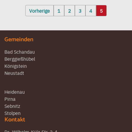
Seitennummerierung
Vorherige
1
2
3
4
5
der
Beiträge
Gemeinden
Bad Schandau
Berggießhübel
Königstein
Neustadt
Heidenau
Pirna
Sebnitz
Stolpen
Kontakt
Dr.-Wilhelm-Külz-Str. 2-4