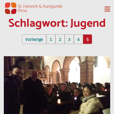
Zum Inhalt springen
Me
Schlagwort:
Jugend
Seitennummerierung
Vorherige
1
2
3
4
5
der
Beiträge