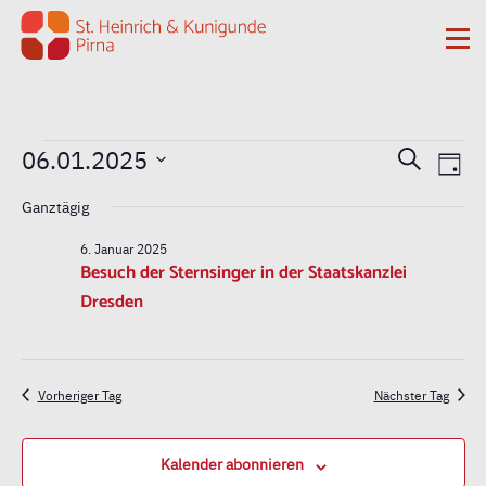
Zum Inhalt springen
Me
Veranstaltungen
Vera
Ver
06.01.2025
Suche
Tag
Ans
Datum
Such
für
Ganztägig
Nav
wählen.
und
6. Januar 2025
6.
Besuch der Sternsinger in der Staatskanzlei
Dresden
Ansi
Januar
2025
Vorheriger Tag
Nächster Tag
Kalender abonnieren