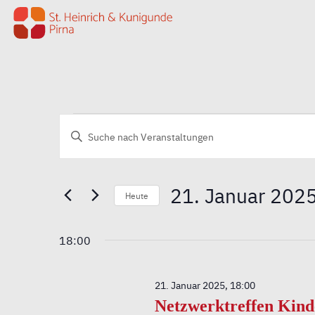
Zum Inhalt springen
Veranstaltungen
Veranstaltungen
Geben
Sie
Such-
für
Das
Schlüsselwort.
und
21. Januar 202
21.
Heute
Suche
nach
Ansichtennavigation
Datum
Januar
Veranstaltungen
wählen.
18:00
Schlüsselwort.
2025
21. Januar 2025, 18:00
Netzwerktreffen Kind