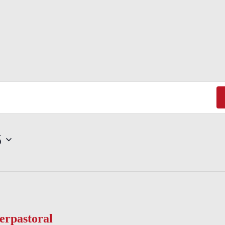
5
erpastoral