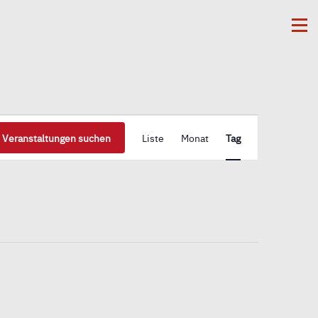
Me
Veranstaltung
Veranstaltungen suchen
Liste
Monat
Tag
Ansichten-
Navigation