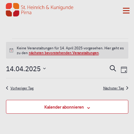
Zum Inhalt springen
Me
Veranstaltungen
Keine Veranstaltungen für 14. April 2025 vorgesehen. Hier geht es
Hinweis
zu den
nächsten bevorstehenden Veranstaltungen
.
für
Vera
Ver
14.04.2025
Suche
14.
Tag
Ans
Datum
Such
Nav
wählen.
April
Vorheriger Tag
Nächster Tag
und
2025
Kalender abonnieren
Ansi