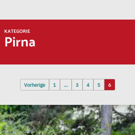
KATEGORIE
Pirna
Vorherige
1
…
3
4
5
6