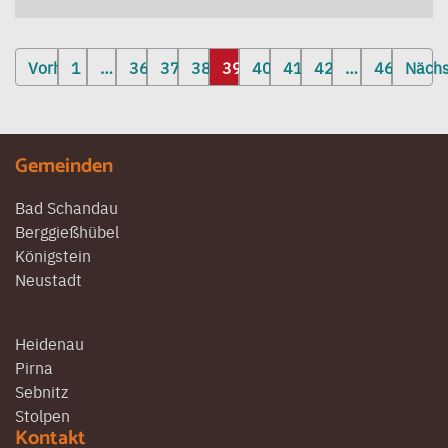
Seitennummerierung
Vorherige
1
…
36
37
38
39
40
41
42
…
46
Näch
der
Beiträge
Gemeinden
Bad Schandau
Berggießhübel
Königstein
Neustadt
Heidenau
Pirna
Sebnitz
Stolpen
Kontakt