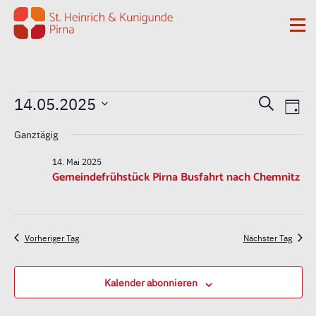
Zum Inhalt springen
Me
Veranstaltungen
Vera
Ver
14.05.2025
Suche
Tag
Ans
Datum
Such
für
Ganztägig
Nav
wählen.
und
14. Mai 2025
14.
Gemeindefrühstück Pirna Busfahrt nach Chemnitz
Ansi
Mai
Vorheriger Tag
Nächster Tag
2025
Kalender abonnieren